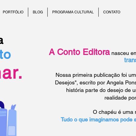
PORTFÓLIO
BLOG
PROGRAMA CULTURAL
CONTATO
a
to
A Conto Editora
nasceu em
tran
ar.
Nossa primeira publicação foi um 
Desejos", escrito por Angela Pons
história parte do desejo de
realidade p
O chapéu é uma m
Tudo o que imaginamos pode s