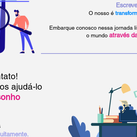
Escreve
O nosso é
transfor
Embarque conosco nessa jornada li
através d
o mundo
tato!
os ajudá-lo
sonho
s
uitamente.